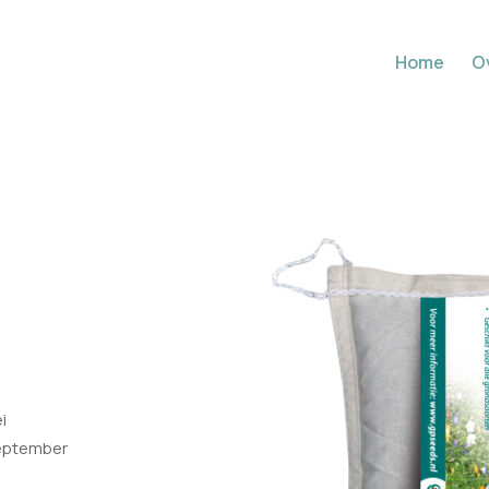
Home
O
i
eptember