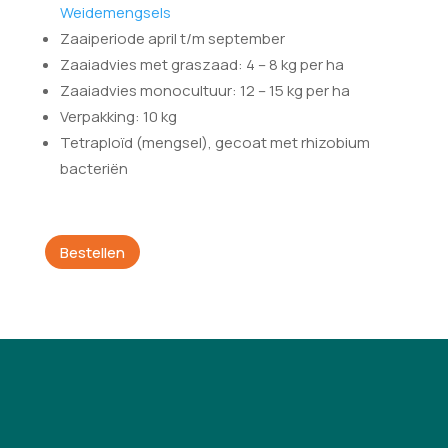
Weidemengsels
Zaaiperiode april t/m september
Zaaiadvies met graszaad: 4 – 8 kg per ha
Zaaiadvies monocultuur: 12 – 15 kg per ha
Verpakking: 10 kg
Tetraploïd (mengsel), gecoat met rhizobium
bacteriën
Bestellen